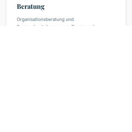
Beratung
Organisationsberatung und
Prozessbegleitung, wenn Teams und
Strukturen unter Druck geraten.
Ursachenanalyse, Strategieentwicklung,
nachhaltige Implementierung.
Beratung anfragen →