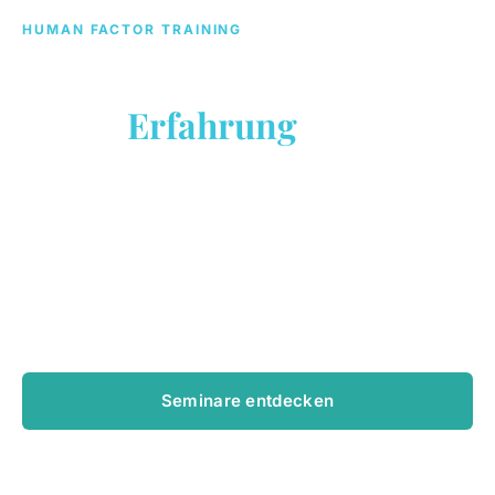
HUMAN FACTOR TRAINING
Verhaltens­änderungen
durch
Erfahrung
—
nicht durch Wissen.
Coaching, Seminare und Beratung rund um Human
Factors, Führung, Kommunikation und
Zusammenarbeit – für Menschen und Organisationen
mit Verantwortung.
Seminare entdecken
Gespräch anfragen